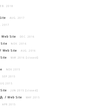
FEB. 2018
Site
AUG. 2017
. 2017
/
Web Site
DEC. 2016
Site
NOV. 2016
/
Web Site
AUG. 2016
Site
MAY 2016【closed】
te
NOV 2015
SEP 2015
AUG 2015
Site
JUN 2015【closed】
あ /
Web Site
MAY 2015
APR 2015