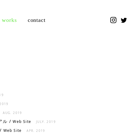
works
contact
19
 2019
AUG. 2019
ル /
Web Site
JULY. 2019
/
Web Site
APR. 2019