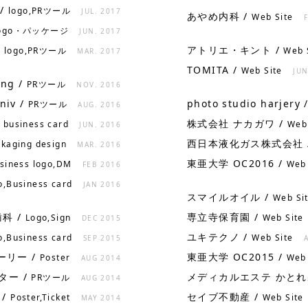
/
logo,PRツール
JUL. 2017
あやめ内科 /
Web Site
ogo・パッケージ
JUN. 2017
/
アトリエ・キント /
logo,PRツール
Web 
MAR. 2017
TOMITA /
Web Site
JUN
ing /
PRツール
NOV. 2016
niv /
photo studio harjery 
PRツール
AUG. 2016
株式会社 ナカガワ /
・business card
Web 
JUN. 2016
西日本液化ガス株式会社 
kaging design
MAR. 2016
東亜大学 OC2016 /
siness logo,DM
Web 
FEB 2016
o,Business card
JAN 2016
スマイルオイル /
Web Si
科 /
専立寺保育園 /
Logo,Sign
Web Site
DEC 2015
ユキテクノ /
o,Business card
Web Site
SEP 2015
ーリー /
東亜大学 OC2015 /
Poster
Web 
AUG 2014
ター /
メディカルエステ かとれ
PRツール
AUG 2014
 /
セイブ不動産 /
Poster,Ticket
Web Site
MAY 2014