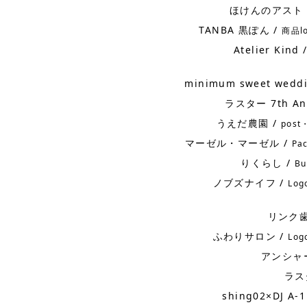
ほけんのアスト 
TANBA 黒ぽん /
商品l
Atelier Kind 
minimum sweet wedd
ラスター 7th An
うえだ農園 /
post
マーゼル・マーゼル /
Pac
りくらし /
Bu
ノブズナイフ /
Log
リンク歯
ふわりサロン /
Log
アンシャ
ラス
shing02×DJ A-1